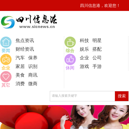
四川信息港，欢迎您！
0
焦点资讯
科技
明星
财经资讯
娱乐
搭配
要闻
综合
汽车
保养
企业
公司
家居
识别
游戏
手游
企业
休闲
美食
商讯
消费
微商
其它