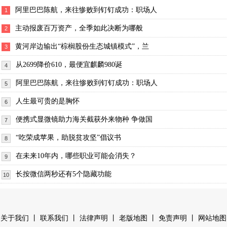
阿里巴巴陈航，来往惨败到钉钉成功：职场人
1
主动报废百万资产，全季如此决断为哪般
2
黄河岸边输出“棕榈股份生态城镇模式”，兰
3
从2699降价610，最便宜麒麟980诞
4
阿里巴巴陈航，来往惨败到钉钉成功：职场人
5
人生最可贵的是胸怀
6
便携式显微镜助力海关截获外来物种 争做国
7
“吃荣成苹果，助脱贫攻坚”倡议书
8
在未来10年内，哪些职业可能会消失？
9
长按微信两秒还有5个隐藏功能
10
丨
丨
丨
丨
丨
关于我们
联系我们
法律声明
老版地图
免责声明
网站地图