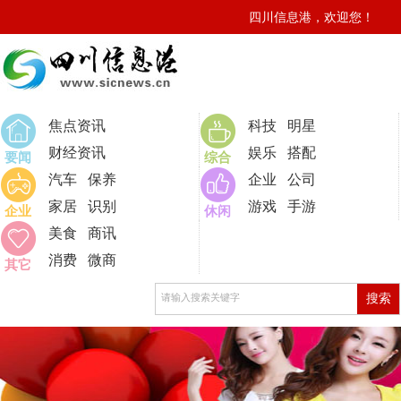
四川信息港，欢迎您！
0
焦点资讯
科技
明星
财经资讯
娱乐
搭配
要闻
综合
汽车
保养
企业
公司
家居
识别
游戏
手游
企业
休闲
美食
商讯
消费
微商
其它