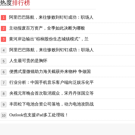
热度
排行榜
阿里巴巴陈航，来往惨败到钉钉成功：职场人
1
主动报废百万资产，全季如此决断为哪般
2
黄河岸边输出“棕榈股份生态城镇模式”，兰
3
阿里巴巴陈航，来往惨败到钉钉成功：职场人
4
人生最可贵的是胸怀
5
便携式显微镜助力海关截获外来物种 争做国
6
行业分析：中国手机音乐客户端向泛娱乐化平
7
央视元宵晚会首次取消观众，宋丹丹张国立等
8
丰田松下电池合资公司落地，动力电池攻防战
9
Outlook也支援iPad多工处理啦！
10