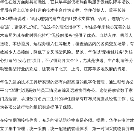
华住在这方面颇具前瞻性，它从早年起便布局自助服务设施以降本增效，
背后有斥上亿资金打造的技术中台作为支撑。华住创始人、董事长兼
CEO季琦说过："现代连锁的建立是由IT技术支撑的。否则，'连锁'将不
会'连'，更谈不上'锁'。"在这样的理念指导下，华住多年来稳步完善的技
术布局为其在此时强化推行"无接触服务"提供了优势。自助入住、机器人
送物、零秒退房、远程办理入住等服务，覆盖酒店内的各类交互场景，有
效减少人员接触，降低了交叉感染风险。是以，华住以"无接触服务"为核
心打造的"安心住"项目，不仅得到各大企业，尤其是快递、生产制造等劳
动密集型行业的欢迎，还获得了北京、上海、江苏等多地政府的肯定。
华住先进的技术工具所实现的还有内部高度的数字化管理，通过移动办公
平台"华通"实现高效的员工情况追踪及远程协同办公。这使得掌管数千家
门店运营、承担数万名员工生计的华住能够有序布局抗疫及经营工作，也
为各项公益行动的组织实施提供了保障。
在疫情期间接待住客，充足的清洁防护物资是必须。据悉，华住在疫时建
立了集中管理，统一采购，统一配送的管理体系，第一时间采购物资并调