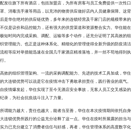
配发往旗下所有酒店，包括加盟店，为所有房客与员工免费提供一次性口
罩、消毒洗手液等用品，以充沛的物资供应做好店内人员健康保障。这背
后是华住绝对的供应链优势，多年来的连锁经营及千家门店的规模带来的
不仅是议价和品控能力，还有强大的供货渠道和资源整合实力。华住能在
极短时间内完成采购、调配、运输等多个动作，还充分证明了其高效的组
织管理能力。也正是这种体系化、精细化的管理使得全新升级的防疫清洁
流程等应对举措能迅速在全国几千家酒店精准落地，并一丝不苟地得到执
行。
高效的组织管理架构、一流的采购调配能力、先进的技术工具加成，华住
的大连锁优势可以说是它在疫情冲击下勇敢承担责任，践行善业的底气。
自疫情爆发起，华住实现了至今无酒店安全事故，无客人员工交叉感染的
纪录，为社会抗疫战斗注入了力量。
所谓能力越大，责任也越大，能者当至善，华住在本次疫情期间依托自身
大连锁优势所践行的公益充分诠释了这一点。华住在疫时所展露的担当与
实力已充分建立了消费者信任与好感，再者，华住管理体系的高度数字化