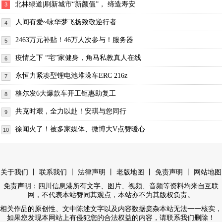
北林绿道|刷新城市“新颜值”， 缔造寿安
3
人间有爱~咏华梦飞扬致敬逆行者
4
2463万元补贴！46万人次参与！服务器
5
疫情之下 “宅”家健身，角马私教真人在线
6
永恒力紧凑型锂电池堆垛车ERC 216z
7
格尔发6大爆款车开工钜惠助复工
8
共克时艰，全力以赴！安琪与您同行
9
徐闻火了！被多家媒体、微博大V点赞暖心
10
丨
丨
丨
丨
丨
关于我们
联系我们
法律声明
老版地图
免责声明
网站地图
免责声明：四川信息港所有文字、图片、视频、音频等资料均来自互联
网，不代表本站赞同其观点，本站亦不为其版权负责。
相关作品的原创性、文中陈述文字以及内容数据庞杂本站无法一一核实，
如果您发现本网站上有侵犯您的合法权益的内容，请联系我们删除！