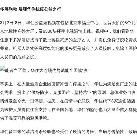
多屏联动 展现华住抗疫公益之行
3月2日-8日，华住公益短视频在包括北京来福士中心、世贸天阶的6个北
京地标性户外大屏，及6338块楼宇电视温情上线。视频中，我们看到华
住旗下多家酒店接待了数批驰援武汉的医疗团队，并提供免费防疫物资及
餐食。机器人送物等高度智能化的服务更是减少了人员接触，免除了医护
人员们的后顾之忧。
事实上，在大量酒店企业因疫情冲击而停摆之时，华住为满足更广泛的社
会需求，提出了"做好防疫，克服困难，坚持营业"的原则，总体业务自疫
情爆发至今无一日停摆。据悉，在疫情中心武汉，华住旗下6家连锁酒店
为医护人员提供住宿支持；在全国各地，华住的坚守也为大量滞留人群提
供了温暖可靠的避风港湾。
华住多年来的清洁消杀经验也经受住了疫情的考验。当病毒传染性、致病