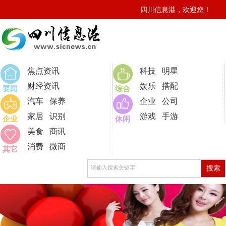
四川信息港，欢迎您！
0
焦点资讯
科技
明星
财经资讯
娱乐
搭配
要闻
综合
汽车
保养
企业
公司
家居
识别
游戏
手游
企业
休闲
美食
商讯
消费
微商
其它