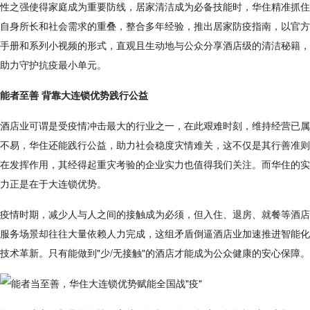
性之强使得家庭成为重要防线，居家清洁成为必备技能时，华住精准抓住
自身所长和社会需求的重叠，整合多年经验，推出居家防疫指南，以官方
手册和系列小视频的形式，直观且生动地与公众分享酒店级的清洁秘籍，
助力守护抗疫最小单元。
能者至善 背靠大连锁优势践行公益
酒店业可谓是受疫情冲击最大的行业之一，在此艰难时刻，维持经营已属
不易，华住还能践行公益，助力社会稳度灾情难关，这不仅是其行善准则
在发挥作用，其经得起重灾考验的企业实力也值得我们关注。而华住的实
力正是在于大连锁优势。
疫情时期，减少人与人之间的接触成为必须，但入住、退房、就餐等酒店
服务场景却往往大量依赖人力完成，这组矛盾倒逼酒店业加速推进智能化
技术革新。只有能做到"少/无接触"的酒店才能成为公众健康的安心保障。