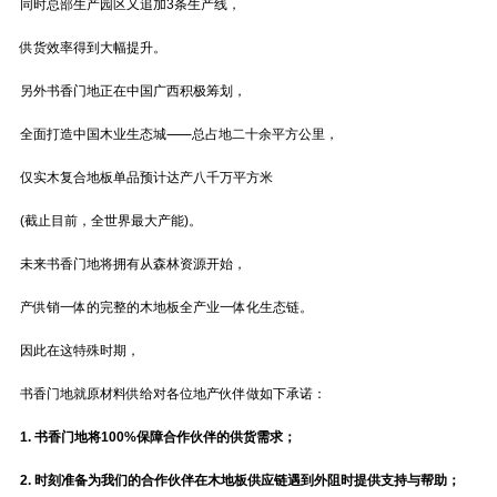
同时总部生产园区又追加3条生产线，
供货效率得到大幅提升。
另外书香门地正在中国广西积极筹划，
全面打造中国木业生态城⸺总占地二十余平方公里，
仅实木复合地板单品预计达产八千万平方米
(截止目前，全世界最大产能)。
未来书香门地将拥有从森林资源开始，
产供销一体的完整的木地板全产业一体化生态链。
因此在这特殊时期，
书香门地就原材料供给对各位地产伙伴做如下承诺：
1. 书香门地将100%保障合作伙伴的供货需求；
2. 时刻准备为我们的合作伙伴在木地板供应链遇到外阻时提供支持与帮助；