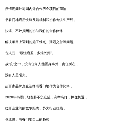
疫情期间针对国内外合作房企项目的商洽，
书香门地启用快速反馈机制和协作专供生产线，
快速、不计报酬的协助我们的合作伙伴
解决项目上遇到的施工难点、延迟交付等问题。
古人云：“殷忧启圣，多难兴邦”。
战“疫”之中，没有任何人能置身事外，责任所在，
没有人是懦夫。
超百家品牌房企选择书香门地作为合作伙伴，
2020年书香门地也将不负众望，高举高打，抓住机遇，
拉开企业间的竞争距离，势为行业扛鼎，
创造属于书香门地自己的趋势，