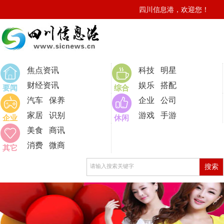
四川信息港，欢迎您！
0
焦点资讯
科技
明星
财经资讯
娱乐
搭配
要闻
综合
汽车
保养
企业
公司
家居
识别
游戏
手游
企业
休闲
美食
商讯
消费
微商
其它