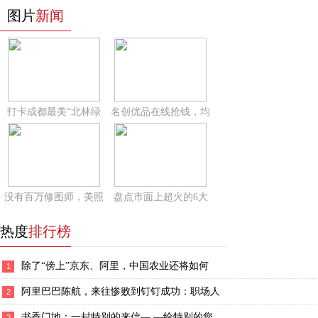
图片
新闻
打卡成都最美“北林绿
名创优品在线抢钱，均
没有百万修图师，美照
盘点市面上超火的6大
热度
排行榜
除了“傍上”京东、阿里，中国农业还将如何
1
阿里巴巴陈航，来往惨败到钉钉成功：职场人
2
书香门地：一封特别的来信— —给特别的您
3