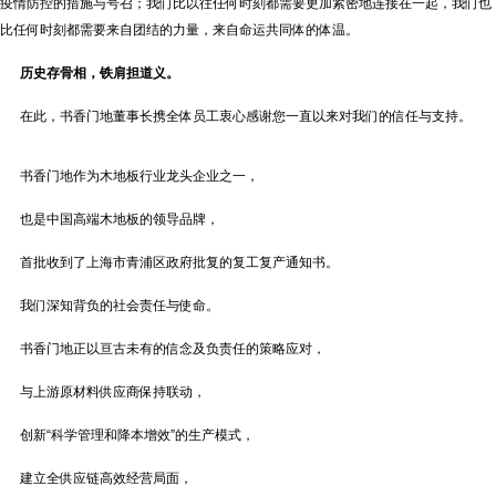
疫情防控的措施与号召；我们比以往任何时刻都需要更加紧密地连接在一起，我们也
比任何时刻都需要来自团结的力量，来自命运共同体的体温。
历史存骨相，铁肩担道义。
在此，书香门地董事长携全体员工衷心感谢您一直以来对我们的信任与支持。
书香门地作为木地板行业龙头企业之一，
也是中国高端木地板的领导品牌，
首批收到了上海市青浦区政府批复的复工复产通知书。
我们深知背负的社会责任与使命。
书香门地正以亘古未有的信念及负责任的策略应对，
与上游原材料供应商保持联动，
创新“科学管理和降本增效”的生产模式，
建立全供应链高效经营局面，