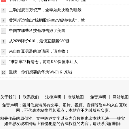
主动报废百万资产，全季如此决断为哪般
4
黄河岸边输出“棕榈股份生态城镇模式”，兰
5
中国在哪些科技领域击败了美国
6
从2699降价610，最便宜麒麟980诞
7
来自红豆男装的邀请函，请查收！
8
“准新车”5折清仓，前途K50保值率让人
9
重磅！你们想要的华为Wi-Fi 6+来啦
10
丨
丨
丨
丨
丨
关于我们
联系我们
法律声明
老版地图
免责声明
网站地图
免责声明：四川信息港所有文字、图片、视频、音频等资料均来自互联
网，不代表本站赞同其观点，本站亦不为其版权负责。
相关作品的原创性、文中陈述文字以及内容数据庞杂本站无法一一核实，
如果您发现本网站上有侵犯您的合法权益的内容，请联系我们删除！