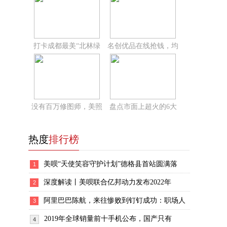
打卡成都最美“北林绿
名创优品在线抢钱，均
没有百万修图师，美照
盘点市面上超火的6大
热度
排行榜
美呗“天使笑容守护计划”德格县首站圆满落
1
深度解读丨美呗联合亿邦动力发布2022年
2
阿里巴巴陈航，来往惨败到钉钉成功：职场人
3
2019年全球销量前十手机公布，国产只有
4