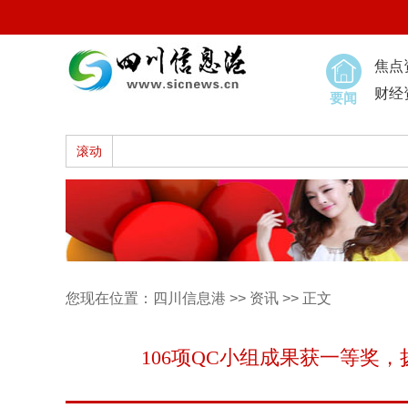
焦点
财经
要闻
滚动
您现在位置：
四川信息港
>>
资讯
>> 正文
106项QC小组成果获一等奖，