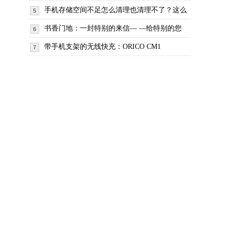
手机存储空间不足怎么清理也清理不了？这么
5
书香门地：一封特别的来信— —给特别的您
6
带手机支架的无线快充：ORICO CM1
7