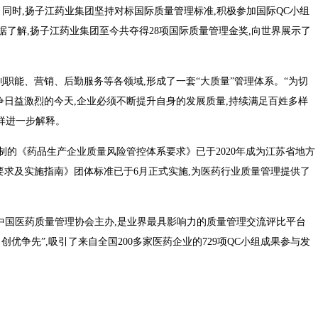
元。同时,扬子江药业集团坚持对标国际质量管理标准,积极参加国际QC小组
据了解,扬子江药业集团至今共夺得28项国际质量管理金奖,向世界展示了
职能、营销、后勤服务等各领域,形成了一套“大质量”管理体系。“为切
争日益激烈的今天,企业必须不断提升自身的发展质量,持续满足百姓多样
祥进一步解释。
制的《药品生产企业质量风险管控体系要求》已于2020年成为江苏省地方
要求及实施指南》团体标准已于6月正式实施,为医药行业质量管理提供了
由中国医药质量管理协会主办,是业界最具影响力的质量管理交流评比平台
创优争先”,吸引了来自全国200多家医药企业的729项QC小组成果参与发