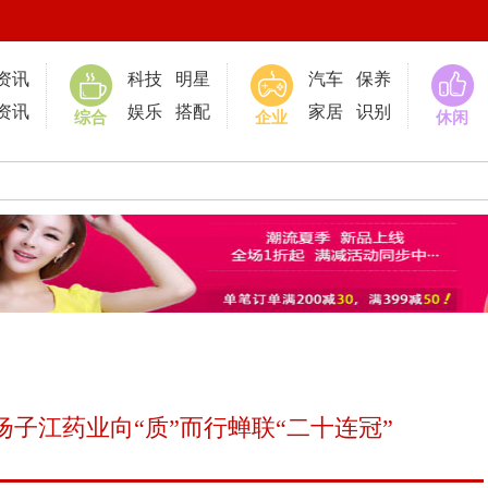
0
资讯
科技
明星
汽车
保养
资讯
娱乐
搭配
家居
识别
综合
企业
休闲
扬子江药业向“质”而行蝉联“二十连冠”