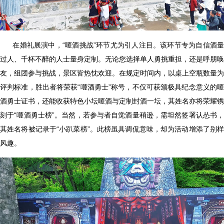
在婚礼展演中，“咂酒挑战”环节尤为引人注目。该环节专为自信酒
过人、千杯不醉的人士量身定制。无论您选择单人勇挑重担，还是呼朋唤
友，组团参与挑战，景区皆热忱欢迎。在规定时间内，以桌上空瓶数量为
评判标准，胜出者将荣获“咂酒勇士”称号，不仅可获颁极具纪念意义的咂
酒勇士证书，还能收获特色小坛咂酒与定制封酒一坛，其姓名亦将荣耀镌
刻于“咂酒勇士榜”。当然，若参与者自觉酒量稍逊，需坦然签署认怂书，
其姓名将被记录于“小趴菜榜”。此榜虽具调侃意味，却为活动增添了别样
风趣。