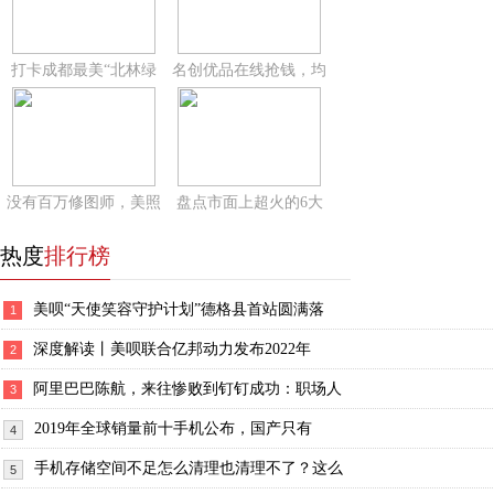
打卡成都最美“北林绿
名创优品在线抢钱，均
没有百万修图师，美照
盘点市面上超火的6大
热度
排行榜
美呗“天使笑容守护计划”德格县首站圆满落
1
深度解读丨美呗联合亿邦动力发布2022年
2
阿里巴巴陈航，来往惨败到钉钉成功：职场人
3
2019年全球销量前十手机公布，国产只有
4
手机存储空间不足怎么清理也清理不了？这么
5