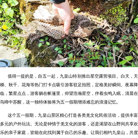
值得一提的是，自五一起，九皇山特别推出星空露营项目。白天，
梯、秋千、花海等热门打卡点吸引游客驻足拍照，定格美好瞬间。夜幕降
临，繁星点点，游客躺在帐篷里，仰望浩瀚星空，伴着虫鸣入眠，清晨在
鸟啼中苏醒，这一独特体验将为五一假期增添难忘的浪漫记忆。
这个五一假期，九皇山景区精心打造各类羌文化民俗活动，提供丰
多元的户外玩法。无论是钟情于羌文化的游客，还是渴望在山野间共享欢
乐的亲子家庭，皆能在此找到属于自己的乐趣。让我们相约九皇山，共度