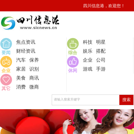
四川信息港，欢迎您！
0
焦点资讯
科技
明星
财经资讯
娱乐
搭配
要闻
综合
汽车
保养
企业
公司
家居
识别
游戏
手游
企业
休闲
美食
商讯
消费
微商
其它