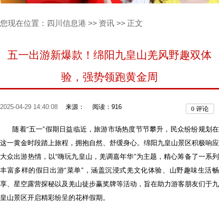
您现在位置：
四川信息港
>>
资讯
>> 正文
五一出游新爆款！绵阳九皇山羌风野趣双体
验，强势领跑黄金周
2025-04-29 14:40:08
来源：
阅读：916
0
评论
随着“五一”假期日益临近，旅游市场热度节节攀升，民众纷纷规划在
这一黄金时段踏上旅程，拥抱自然、舒缓身心。绵阳九皇山景区积极响应
大众出游热情，以“嗨玩九皇山，羌调嘉年华”为主题，精心筹备了一系列
丰富多样的假日出游“菜单”，涵盖沉浸式羌文化体验、山野趣味生活畅
享、星空露营探秘以及羌山徒步赢奖牌等活动，旨在助力游客朋友们于九
皇山景区开启精彩纷呈的花样假期。