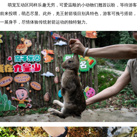
萌宠互动区同样乐趣无穷，可爱温顺的小动物们翘首以盼，等待游
前来投喂，萌态尽显。此外，羌王射箭项目别具特色，游客可挽弓搭箭，
一展身手，尽情体验传统射箭运动的独特魅力。