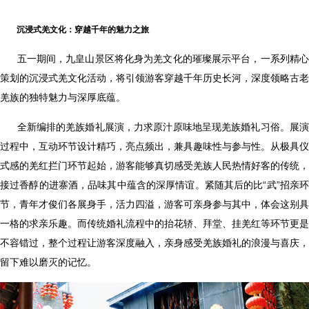
沉浸式羌文化：穿越千年的魅力之旅
五一期间，九皇山景区将化身为羌文化的璀璨展示平台，一系列精
策划的沉浸式羌文化活动，将引领游客穿越千年历史长河，深度领略古老
羌族的独特魅力与深厚底蕴。
全新编排的羌族婚礼展演，力求原汁原味地呈现羌族婚礼习俗。展
过程中，互动环节设计精巧，亮点频出，兼具趣味性与参与性。从极具仪
式感的羌红拦门环节起始，游客能够真切感受羌族人民热情好客的传统，
接过香醇的进寨酒，品味其中蕴含的深厚情谊。紧随其后的比“武”招亲环
节，青年才俊们各展身手，活力四溢，游客可亲身参与其中，体会这别具
一格的求亲乐趣。而传统婚礼流程中的抬花轿、拜堂、挂羌红等环节更是
不容错过，整个过程让游客深度融入，亲身感受羌族婚礼的浪漫与喜庆，
留下难以磨灭的记忆。