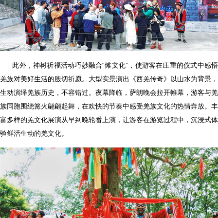
此外，神树祈福活动巧妙融合“傩文化”，使游客在庄重的仪式中感
羌族对美好生活的殷切祈愿。大型实景演出《西羌传奇》以山水为背景，
生动演绎羌族历史，不容错过。夜幕降临，萨朗晚会拉开帷幕，游客与羌
族同胞围绕篝火翩翩起舞，在欢快的节奏中感受羌族文化的热情奔放。丰
富多样的羌文化展演从早到晚轮番上演，让游客在游览过程中，沉浸式体
验鲜活生动的羌文化。