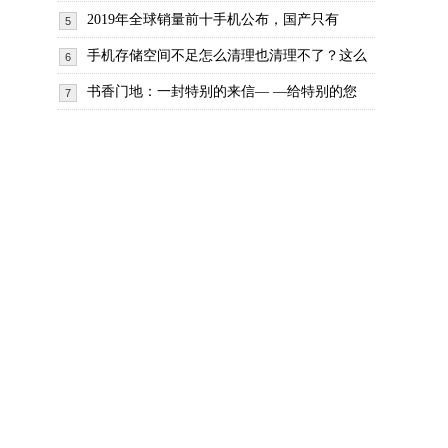
2019年全球销量前十手机公布，国产只有
5
手机存储空间不足怎么清理也清理不了？这么
6
书香门地：一封特别的来信— —给特别的您
7