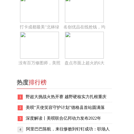
打卡成都最美“北林绿
名创优品在线抢钱，均
没有百万修图师，美照
盘点市面上超火的6大
热度
排行榜
野超大挑战火热开赛 越野硬核实力扎根重庆
1
美呗“天使笑容守护计划”德格县首站圆满落
2
深度解读丨美呗联合亿邦动力发布2022年
3
阿里巴巴陈航，来往惨败到钉钉成功：职场人
4