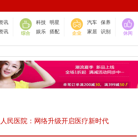
0
资讯
科技
明星
汽车
保养
资讯
娱乐
搭配
家居
识别
综合
企业
休闲
一人民医院：网络升级开启医疗新时代