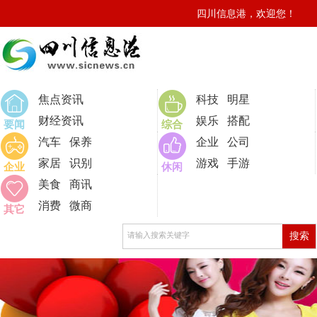
四川信息港，欢迎您！
0
焦点资讯
科技
明星
财经资讯
娱乐
搭配
要闻
综合
汽车
保养
企业
公司
家居
识别
游戏
手游
企业
休闲
美食
商讯
消费
微商
其它