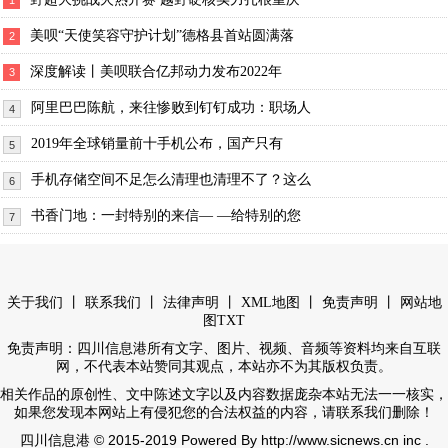
1
美呗“天使笑容守护计划”德格县首站圆满落
2
深度解读丨美呗联合亿邦动力发布2022年
3
阿里巴巴陈航，来往惨败到钉钉成功：职场人
4
2019年全球销量前十手机公布，国产只有
5
手机存储空间不足怎么清理也清理不了？这么
6
书香门地：一封特别的来信— —给特别的您
7
丨
丨
丨
丨
丨
关于我们
联系我们
法律声明
XML地图
免责声明
网站地
图
TXT
免责声明：四川信息港所有文字、图片、视频、音频等资料均来自互联
网，不代表本站赞同其观点，本站亦不为其版权负责。
相关作品的原创性、文中陈述文字以及内容数据庞杂本站无法一一核实，
如果您发现本网站上有侵犯您的合法权益的内容，请联系我们删除！
© 2015-2019 Powered By http://www.sicnews.cn inc .
四川信息港