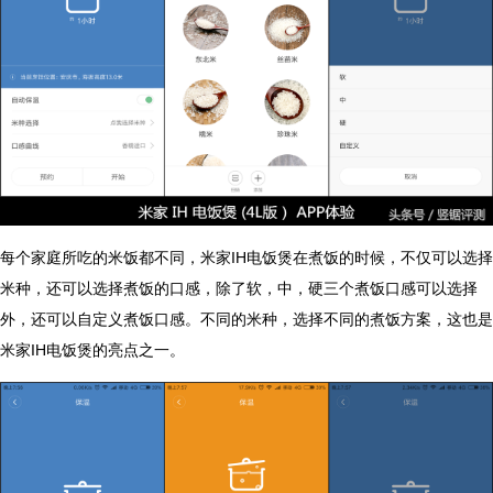
每个家庭所吃的米饭都不同，米家IH电饭煲在煮饭的时候，不仅可以选择
米种，还可以选择煮饭的口感，除了软，中，硬三个煮饭口感可以选择
外，还可以自定义煮饭口感。不同的米种，选择不同的煮饭方案，这也是
米家IH电饭煲的亮点之一。