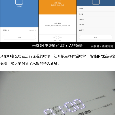
米家IH电饭煲在进行保温的时候，还可以选择保温时常，智能的恒温调控
保温，极大的保证了米饭的持久新鲜。