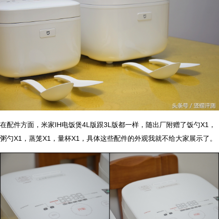
在配件方面，米家IH电饭煲4L版跟3L版都一样，随出厂附赠了饭勺X1，
粥勺X1，蒸笼X1，量杯X1，具体这些配件的外观我就不给大家展示了。