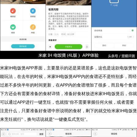
米家IH电饭煲APP界面，主要显示的还是菜谱居多，这也是这款电饭煲智
能玩法，在去年的时候，米家IH电饭煲APP内的食谱还不是特别多，而经
过差不多快半年的时间更新，在APP内的食谱增加了很多，而且每个食谱
下方还会有需要准备的食材详情，准备好食材放进米家IH电饭煲后，你就
可以通过APP进行一键烹饪，也就指“你不需要掌握任何火候，或者需要
注意什么，只要准备好食谱中所说明的食材，剩下的就交给米家IH电饭煲
来烹饪就行”，换句话说就是“一键傻瓜式烹饪”。