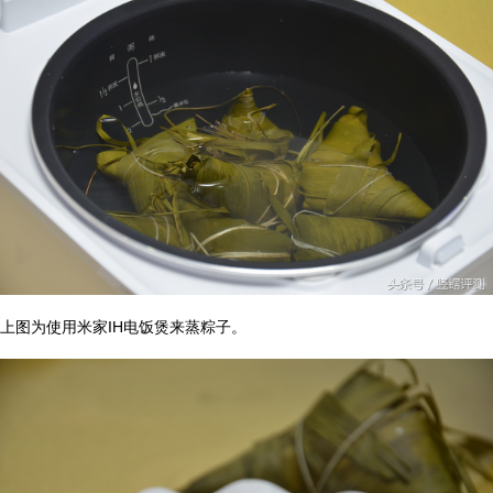
上图为使用米家IH电饭煲来蒸粽子。