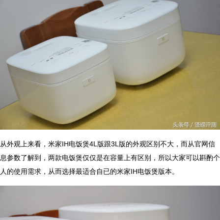
从外观上来看，米家IH电饭煲4L版跟3L版的外观区别不大，而从官网信
息参数了解到，两款电饭煲仅仅是在容量上有区别，所以大家可以斟酌个
人的使用需求，从而选择最适合自已的米家IH电饭煲版本。