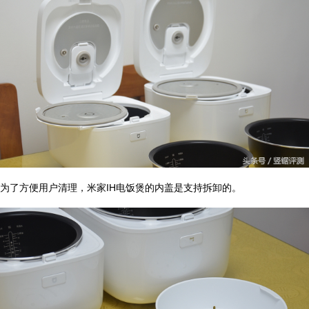
为了方便用户清理，米家IH电饭煲的内盖是支持拆卸的。