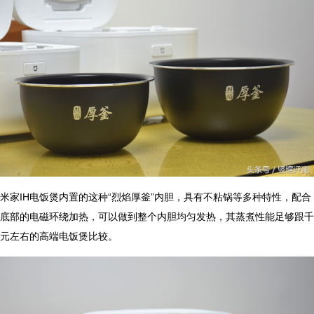
米家IH电饭煲内置的这种“烈焰厚釜”内胆，具有不粘锅等多种特性，配合
底部的电磁环绕加热，可以做到整个内胆均匀发热，其蒸煮性能足够跟千
元左右的高端电饭煲比较。