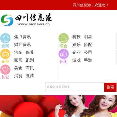
四川信息港，欢迎您！
0
焦点资讯
科技
明星
财经资讯
娱乐
搭配
要闻
综合
汽车
保养
企业
公司
家居
识别
游戏
手游
企业
休闲
美食
商讯
消费
微商
其它