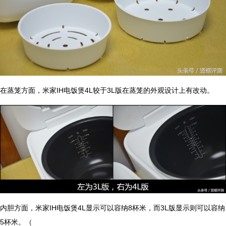
在蒸笼方面，米家IH电饭煲4L较于3L版在蒸笼的外观设计上有改动。
内胆方面，米家IH电饭煲4L显示可以容纳8杯米，而3L版显示则可以容纳
5杯米。（