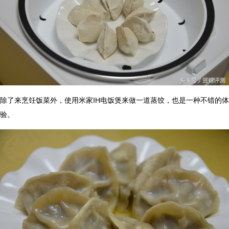
除了来烹饪饭菜外，使用米家IH电饭煲来做一道蒸饺，也是一种不错的体
验。