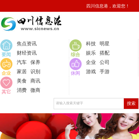
四川信息港，欢迎您！
0
焦点资讯
科技
明星
财经资讯
娱乐
搭配
要闻
综合
汽车
保养
企业
公司
家居
识别
游戏
手游
企业
休闲
美食
商讯
消费
微商
其它