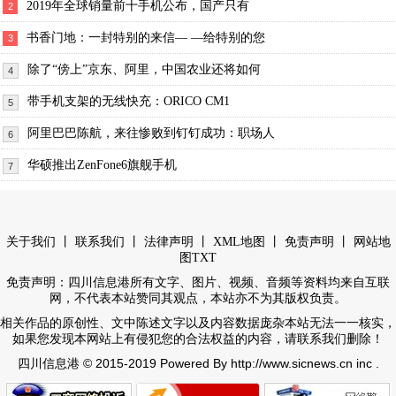
2019年全球销量前十手机公布，国产只有
2
书香门地：一封特别的来信— —给特别的您
3
除了“傍上”京东、阿里，中国农业还将如何
4
带手机支架的无线快充：ORICO CM1
5
阿里巴巴陈航，来往惨败到钉钉成功：职场人
6
华硕推出ZenFone6旗舰手机
7
丨
丨
丨
丨
丨
关于我们
联系我们
法律声明
XML地图
免责声明
网站地
图
TXT
免责声明：四川信息港所有文字、图片、视频、音频等资料均来自互联
网，不代表本站赞同其观点，本站亦不为其版权负责。
相关作品的原创性、文中陈述文字以及内容数据庞杂本站无法一一核实，
如果您发现本网站上有侵犯您的合法权益的内容，请联系我们删除！
© 2015-2019 Powered By http://www.sicnews.cn inc .
四川信息港