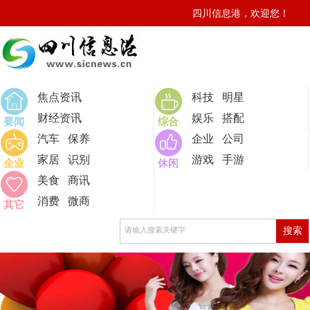
四川信息港，欢迎您！
0
焦点资讯
科技
明星
财经资讯
娱乐
搭配
要闻
综合
汽车
保养
企业
公司
家居
识别
游戏
手游
企业
休闲
美食
商讯
消费
微商
其它