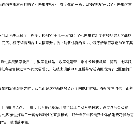
任的李淑君便打响了七匹狼年轻化、数字化的一枪，以“数智力”开启了七匹狼的重
0家门店同步上线了小程序，独创的“千店千面”成为了七匹狼在新零售转型层面的战略
作，门店小程序销售额占比大幅攀升，线上销售优势凸显，小程序倍增行动也加速了其
通过实现数字化用户、数字化触达、数字化运营，带来发展新机遇。随后，七匹狼
得电商销售额近30%的大幅增长。陆续出现的KOL直播带货活动更成为了七匹狼的日
疫情的宏观影响之时，却也正是这些品牌弯道超车的绝佳时机。在新零售时代，谁善
个消费增长点。当前，七匹狼已积极开展了线上全员营销模式，通过盘活会员资
，七匹狼也打造了一套专属狼性的直播模式，迎合当代年轻消费主体的消费习惯与需
狼性，越活越年轻。