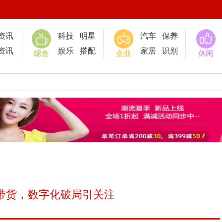
0
资讯
科技
明星
汽车
保养
资讯
娱乐
搭配
家居
识别
综合
企业
休闲
播带货，数字化破局引关注