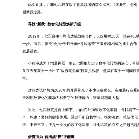
此次直播，并非七匹狼在数字改革领域的首次探索。2019年，刚刚上
塑新我之路。
寻找
“
新我
”
数智化转型焕新升级
2019年，七匹狼便与腾讯达成战略合作，仅仅用时15天，就在40
一步。而后，依托“会员+千店千面+导购运营”三者相辅相成的通力合
发展进程。
小程序成为了增量神器，更让七匹狼坚定了数字化转型的决心，希望
又在去年双十一推出了“敢撩就免单”抖音挑战赛，使其在双十一期间获
常。
这些尝试俨然为2020年的开局带来了不少借鉴意义。在服装行业受
于利用数智化的驱动力和数字的裂变能力，谁就能跑赢大盘。
为此，七匹狼更是自上而下、由内而外加速数字化革新，寻找着下一
产，构建了良好的裂变体系。经过不断自我学习、摸索流程、总结优化
求。不破不立，正是一次次的数字化决策，让七匹狼的而立之年越活越
借势而为 传播战
“
疫
”
正能量