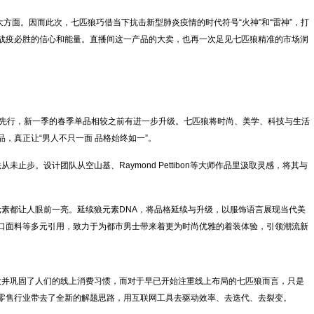
大方面。因而此次，七匹狼巧借当下抗击新型肺炎疫情的时代符号“火神”和“雷神”，打
战疫必胜的信心和能量。直播间这一产品的大卖，也再一次足见七匹狼精准的市场洞
先行，新一季的春季单品相较之前有进一步升级。七匹狼将时尚、美学、科技与生活
，真正让“男人不只一面 品格始终如一”。
。设计团队从空山基、Raymond Pettibon等大师作品里汲取灵感，将其与
都让人眼前一亮。延续狼元素DNA，将品格延续与升级，以服饰语言展现当代美
口面料等多元引用，致力于为都市男士带来着更为时尚优雅的着装体验，引领潮流新
并巩固了人们的线上消费习惯，而对于早已开始注重线上布局的七匹狼而言，只是
零售行业带去了全新的解题思路，用互联网工具去驱动效率、去迭代、去裂变。