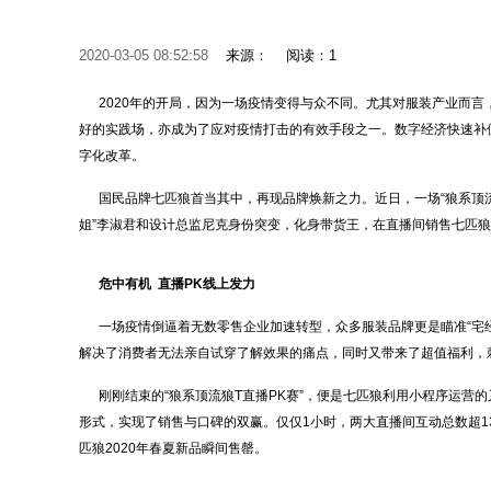
2020-03-05 08:52:58
来源：
阅读：1
2020年的开局，因为一场疫情变得与众不同。尤其对服装产业而言
好的实践场，亦成为了应对疫情打击的有效手段之一。数字经济快速补
字化改革。
国民品牌七匹狼首当其中，再现品牌焕新之力。近日，一场“狼系顶流狼
姐”李淑君和设计总监尼克身份突变，化身带货王，在直播间销售七匹
危中有机
直播
PK
线上发力
一场疫情倒逼着无数零售企业加速转型，众多服装品牌更是瞄准“宅经
解决了消费者无法亲自试穿了解效果的痛点，同时又带来了超值福利，刺
刚刚结束的“狼系顶流狼T直播PK赛”，便是七匹狼利用小程序运营的
形式，实现了销售与口碑的双赢。仅仅1小时，两大直播间互动总数超13
匹狼2020年春夏新品瞬间售罄。