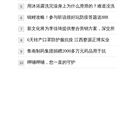
用沐浴露洗完澡身上为什么滑滑的？难道没洗
5
锦鲤攻略！参与听说很好玩防疫答题送888
6
新文化将为李佳琦提供整合营销方案，深交所
7
6天转产口罩防护服抗疫 江西婺源正博实业
8
鲁南制药集团捐赠2000多万元药品用于抗
9
呷哺呷哺，您一直的守护
10