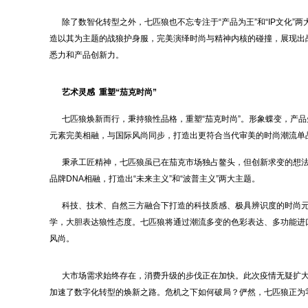
除了数智化转型之外，七匹狼也不忘专注于“产品为王”和“IP文化”两
造以其为主题的战狼护身服，完美演绎时尚与精神内核的碰撞，展现出
悉力和产品创新力。
艺术灵感 重塑“茄克时尚”
七匹狼焕新而行，秉持狼性品格，重塑“茄克时尚”。形象蝶变，产品
元素完美相融，与国际风尚同步，打造出更符合当代审美的时尚潮流单品
秉承工匠精神，七匹狼虽已在茄克市场独占鳌头，但创新求变的想法从未止步
品牌DNA相融，打造出“未来主义”和“波普主义”两大主题。
科技、技术、自然三方融合下打造的科技质感、极具辨识度的时尚元素
学，大胆表达狼性态度。七匹狼将通过潮流多变的色彩表达、多功能进
风尚。
大市场需求始终存在，消费升级的步伐正在加快。此次疫情无疑扩大
加速了数字化转型的焕新之路。危机之下如何破局？俨然，七匹狼正为