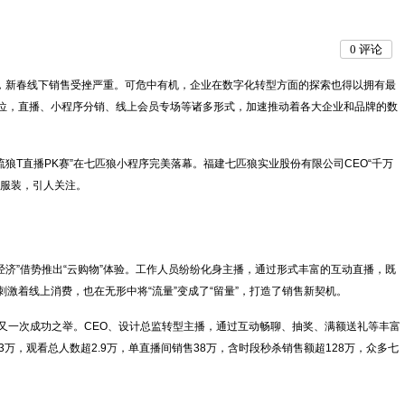
0
评论
，新春线下销售受挫严重。可危中有机，企业在数字化转型方面的探索也得以拥有最
位，直播、小程序分销、线上会员专场等诸多形式，加速推动着各大企业和品牌的数
T直播PK赛”在七匹狼小程序完美落幕。福建七匹狼实业股份有限公司CEO“千万
狼服装，引人关注。
济”借势推出“云购物”体验。工作人员纷纷化身主播，通过形式丰富的互动直播，既
激着线上消费，也在无形中将“流量”变成了“留量”，打造了销售新契机。
又一次成功之举。CEO、设计总监转型主播，通过互动畅聊、抽奖、满额送礼等丰富
万，观看总人数超2.9万，单直播间销售38万，含时段秒杀销售额超128万，众多七