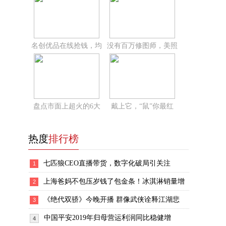
名创优品在线抢钱，均
没有百万修图师，美照
盘点市面上超火的6大
戴上它，“鼠”你最红
热度
排行榜
七匹狼CEO直播带货，数字化破局引关注
1
上海爸妈不包压岁钱了包金条！冰淇淋销量增
2
《绝代双骄》今晚开播 群像武侠诠释江湖悲
3
中国平安2019年归母营运利润同比稳健增
4