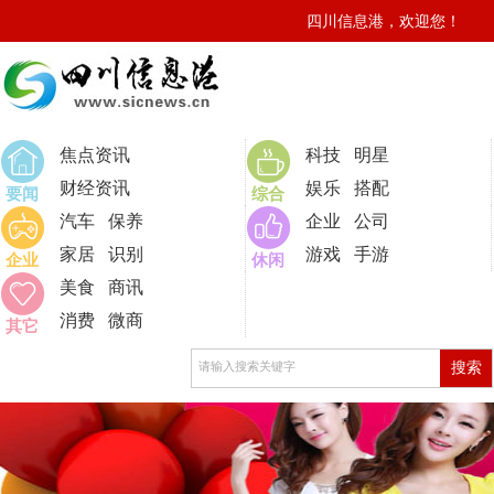
四川信息港，欢迎您！
焦点资讯
科技
明星
财经资讯
娱乐
搭配
要闻
综合
汽车
保养
企业
公司
家居
识别
游戏
手游
企业
休闲
美食
商讯
消费
微商
其它