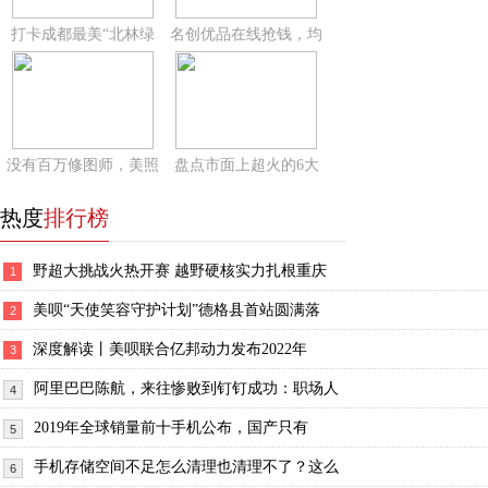
打卡成都最美“北林绿
名创优品在线抢钱，均
没有百万修图师，美照
盘点市面上超火的6大
热度
排行榜
野超大挑战火热开赛 越野硬核实力扎根重庆
1
美呗“天使笑容守护计划”德格县首站圆满落
2
深度解读丨美呗联合亿邦动力发布2022年
3
阿里巴巴陈航，来往惨败到钉钉成功：职场人
4
2019年全球销量前十手机公布，国产只有
5
手机存储空间不足怎么清理也清理不了？这么
6