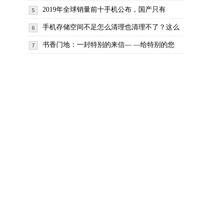
2019年全球销量前十手机公布，国产只有
5
手机存储空间不足怎么清理也清理不了？这么
6
书香门地：一封特别的来信— —给特别的您
7