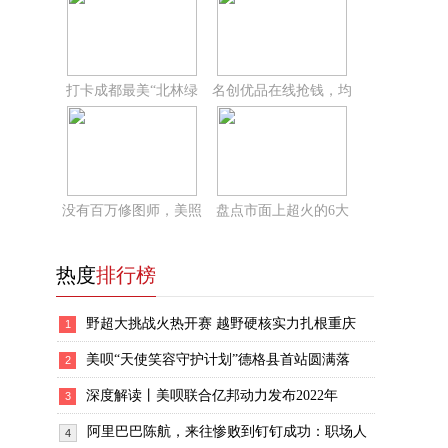
打卡成都最美“北林绿
名创优品在线抢钱，均
没有百万修图师，美照
盘点市面上超火的6大
热度
排行榜
野超大挑战火热开赛 越野硬核实力扎根重庆
1
美呗“天使笑容守护计划”德格县首站圆满落
2
深度解读丨美呗联合亿邦动力发布2022年
3
阿里巴巴陈航，来往惨败到钉钉成功：职场人
4