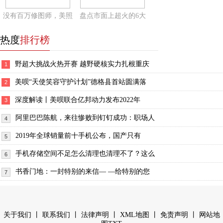
没有百万修图师，美照
盘点市面上超火的6大
热度
排行榜
野超大挑战火热开赛 越野硬核实力扎根重庆
1
美呗“天使笑容守护计划”德格县首站圆满落
2
深度解读丨美呗联合亿邦动力发布2022年
3
阿里巴巴陈航，来往惨败到钉钉成功：职场人
4
2019年全球销量前十手机公布，国产只有
5
手机存储空间不足怎么清理也清理不了？这么
6
书香门地：一封特别的来信— —给特别的您
7
丨
丨
丨
丨
丨
关于我们
联系我们
法律声明
XML地图
免责声明
网站地